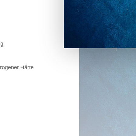
ig
erogener Härte