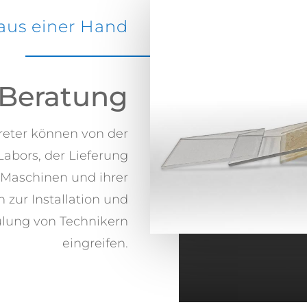
 aus einer Hand
e Beratung
reter können von der
abors, der Lieferung
n Maschinen und ihrer
 zur Installation und
lung von Technikern
eingreifen.