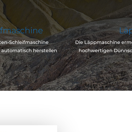
ifmaschine
Lä
ten-Schleifmaschine
Die Läppmaschine ermög
e automatisch herstellen
hochwertigen Dünnschl