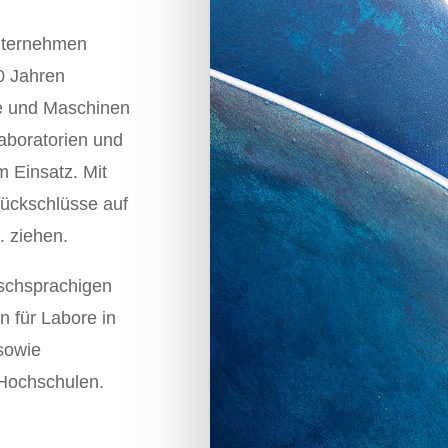
unternehmen
0 Jahren
te und Maschinen
boratorien und
m Einsatz. Mit
 Rückschlüsse auf
. ziehen.
tschsprachigen
 für Labore in
sowie
 Hochschulen.