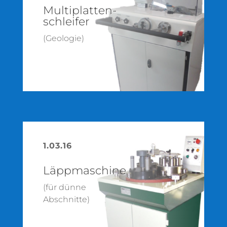
Multiplatten­
schleifer
(Geologie)
1.03.16
Läpp­maschine
(für dünne
Abschnitte)