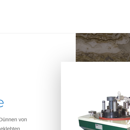
e
 Dünnen von
geklebten