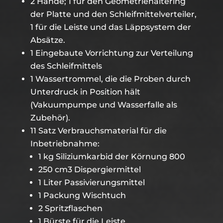
2 Hände; 1 für den Geometriehaltering
der Platte und den Schleifmittelverteiler,
1 für die Leiste und das Läppsystem der
Absätze.
1 Eingebaute Vorrichtung zur Verteilung
des Schleifmittels
1 Wassertrommel, die die Proben durch
Unterdruck in Position hält
(Vakuumpumpe und Wasserfalle als
Zubehör).
11 Satz Verbrauchsmaterial für die
Inbetriebnahme:
1 kg Siliziumkarbid der Körnung 800
250 cm3 Dispergiermittel
1 Liter Passivierungsmittel
1 Packung Wischtuch
2 Spritzflaschen
1 Bürste für die Leiste