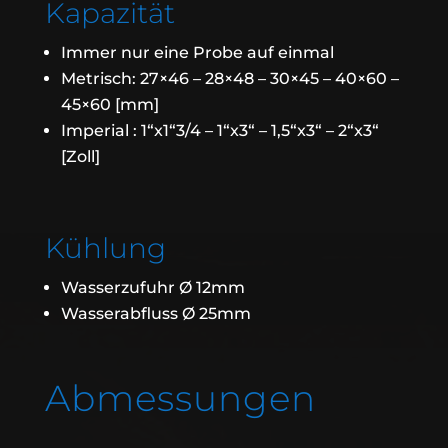
Kapazität
Immer nur eine Probe auf einmal
Metrisch: 27×46 – 28×48 – 30×45 – 40×60 –
45×60 [mm]
Imperial : 1“x1“3/4 – 1“x3“ – 1,5“x3“ – 2“x3“
[Zoll]
Kühlung
Wasserzufuhr Ø 12mm
Wasserabfluss Ø 25mm
Abmessungen