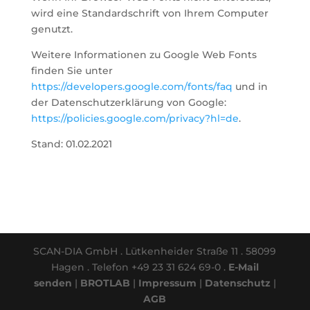
wird eine Standardschrift von Ihrem Computer
genutzt.
Weitere Informationen zu Google Web Fonts
finden Sie unter
https://developers.google.com/fonts/faq
und in
der Datenschutzerklärung von Google:
https://policies.google.com/privacy?hl=de
.
Stand: 01.02.2021
SCAN-DIA GmbH . Lütkenheider Straße 11 . 58099
Hagen . Telefon +49 23 31 624 69-0 .
E-Mail
senden
|
BROTLAB
|
Impressum
|
Datenschutz
|
AGB