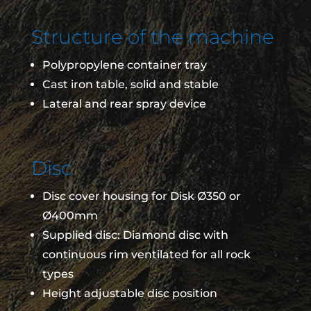
Structure of the machine
Polypropylene container tray
Cast iron table, solid and stable
Lateral and rear spray device
Disc
Disc cover housing for Disk Ø350 or
Ø400mm
Supplied disc: Diamond disc with
continuous rim ventilated for all rock
types
Height adjustable disc position